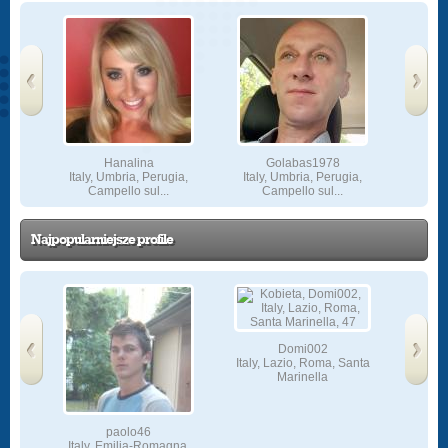
Italy
‹
›
Prev
Next
Hanalina
Golabas1978
ia,
Italy, Umbria, Perugia,
Italy, Umbria, Perugia,
Campello sul...
Campello sul...
Najpopularniejsze profile
Domi002
Italy, Lazio, Roma, Santa
ia,
Marinella
‹
›
Prev
Next
paolo46
Italy, Emilia-Romagna,
Ital