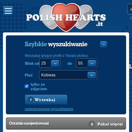
Z
Szybkie
wyszukiwanie
Wyszukaj tysiące profili z Twojej okolicy:
Wiek od
do
POLISH
ENGLISH
Płeć
tylko ze
zdjęciem
Wyszukaj
zaawansowane wyszukiwanie
Ostatnio
zarejestrowani
Pokaż więcej