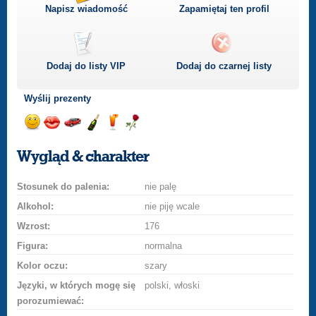
Napisz wiadomość
Zapamiętaj ten profil
Dodaj do listy
VIP
Dodaj do czarnej listy
Wyślij prezenty
Wyślij
Wyślij
Przejażdżka
Wyślij
Wyślij
Wyślij
uśmiech
buziaka
samochodem
szampana
drinka
różę
Wygląd & charakter
Stosunek do palenia:
nie palę
Alkohol:
nie piję wcale
Wzrost:
176
Figura:
normalna
Kolor oczu:
szary
Języki, w których mogę się
polski, włoski
porozumiewać: