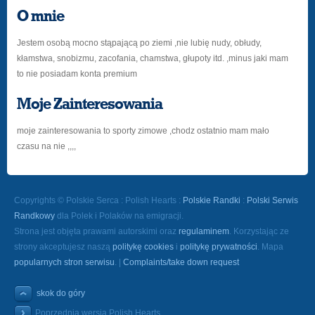
O mnie
Jestem osobą mocno stąpającą po ziemi ,nie lubię nudy, obłudy,
kłamstwa, snobizmu, zacofania, chamstwa, głupoty itd. ,minus jaki mam
to nie posiadam konta premium
Moje Zainteresowania
moje zainteresowania to sporty zimowe ,chodz ostatnio mam mało
czasu na nie ,,,,
Copyrights © Polskie Serca : Polish Hearts :
Polskie Randki
:
Polski Serwis
Randkowy
dla Polek i Polaków na emigracji.
Strona jest objęta prawami autorskimi oraz
regulaminem
. Korzystając ze
strony akceptujesz naszą
politykę cookies
i
politykę prywatności
. Mapa
popularnych stron serwisu
. |
Complaints/take down request
skok do góry
Poprzednia wersja Polish Hearts