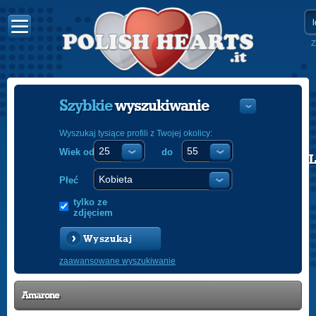
Z
Szybkie
wyszukiwanie
Wyszukaj tysiące profili z Twojej okolicy:
Wiek od
do
POLISH
ENGLISH
Płeć
tylko ze
zdjęciem
Wyszukaj
zaawansowane wyszukiwanie
Amarone