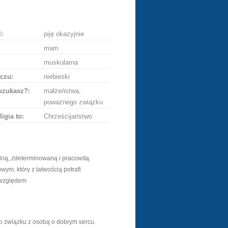
ę
:
piję okazyjnie
mam
muskularna
czu:
niebieski
szukasz?:
małżeństwa,
poważnego związku
ligia to:
Chrześcijaństwo
ną, zdeterminowaną i pracowitą.
m, który z łatwością potrafi
 względem
 związku z osobą o dobrym sercu.