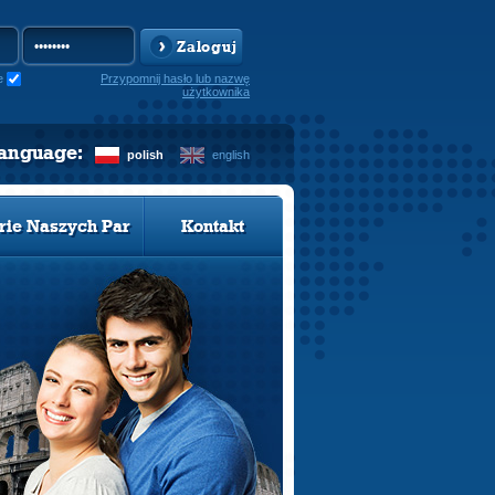
Zaloguj
e
Przypomnij hasło lub nazwę
użytkownika
language:
polish
english
rie Naszych Par
Kontakt