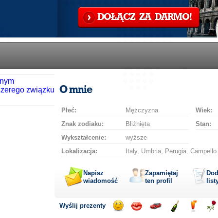
DOŁĄCZ ZA DARMO!
O mnie
Płeć:
Mężczyzna
Wiek:
Znak zodiaku:
Bliźnięta
Stan:
Wykształcenie:
wyższe
Lokalizacja:
Italy, Umbria, Perugia, Campello 
Napisz
Zapamiętaj
Dod
wiadomość
ten profil
list
Wyślij prezenty
Wyślij
Wyślij
Przejażdżka
Wyślij
Wyślij
Wyś