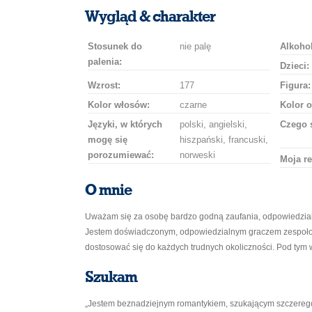
uśmiech
buziaka
samochodem
szampana
drinka
róż
Wygląd & charakter
Stosunek do
nie palę
Alkohol
palenia:
Dzieci:
Wzrost:
177
Figura:
Kolor włosów:
czarne
Kolor o
Języki, w których
polski, angielski,
Czego 
mogę się
hiszpański, francuski,
porozumiewać:
norweski
Moja re
O mnie
Uważam się za osobę bardzo godną zaufania, odpowiedzial
Jestem doświadczonym, odpowiedzialnym graczem zespołowy
dostosować się do każdych trudnych okoliczności. Pod tym
Szukam
„Jestem beznadziejnym romantykiem, szukającym szczerego