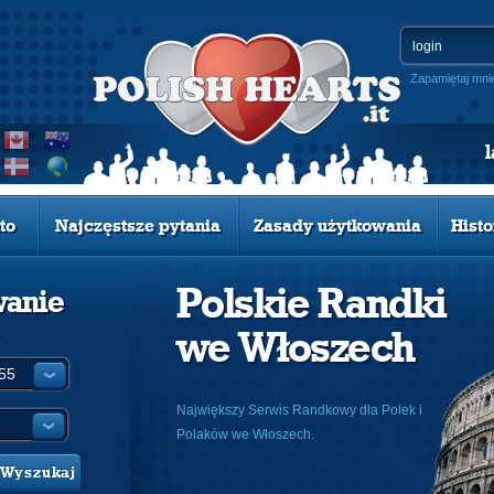
Zapamiętaj mni
to
Najczęstsze pytania
Zasady użytkowania
Histo
Polskie Randki
wanie
we Włoszech
:
Największy Serwis Randkowy dla Polek i
Polaków we Włoszech.
Wyszukaj