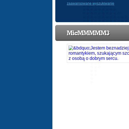
zaawansowane wyszukiwanie
MicMMMMM3