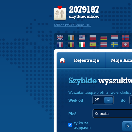
2079187
użytkowników
zobacz kto jest online:
116
Rejestracja
Moje Kon
Szybkie
wyszuki
Wyszukaj tysiące profili z Twojej okolicy
Wiek od
do
Płeć
tylko ze
zdjęciem