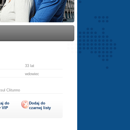
33 lat
wdowiec
sul Clitunno
aj do
Dodaj do
y
VIP
czarnej listy
lij