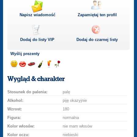
Napisz wiadomość
Zapamiętaj ten profil
Dodaj do listy
VIP
Dodaj do czarnej listy
Wyślij prezenty
Wyślij
Wyślij
Przejażdżka
Wyślij
Wyślij
Wyślij
uśmiech
buziaka
samochodem
szampana
drinka
różę
Wygląd & charakter
Stosunek do palenia:
palę
Alkohol:
piję okazyjnie
Wzrost:
180
Figura:
normalna
Kolor włosów:
nie mam włosów
Kolor oczu:
niebieski