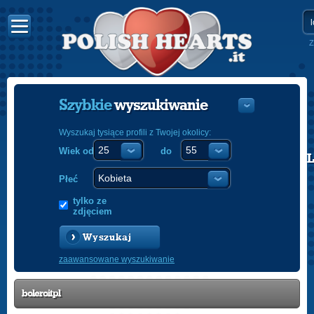
Z
Szybkie
wyszukiwanie
Wyszukaj tysiące profili z Twojej okolicy:
Wiek od
do
POLISH
ENGLISH
Płeć
tylko ze
zdjęciem
Wyszukaj
zaawansowane wyszukiwanie
boleroitpl