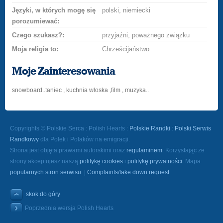
Języki, w których mogę się
polski, niemiecki
porozumiewać:
Czego szukasz?:
przyjaźni, poważnego związku
Moja religia to:
Chrześcijaństwo
Moje Zainteresowania
snowboard..taniec , kuchnia włoska ,film , muzyka..
Copyrights © Polskie Serca : Polish Hearts :
Polskie Randki
:
Polski Serwis
Randkowy
dla Polek i Polaków na emigracji.
Strona jest objęta prawami autorskimi oraz
regulaminem
. Korzystając ze
strony akceptujesz naszą
politykę cookies
i
politykę prywatności
. Mapa
popularnych stron serwisu
. |
Complaints/take down request
skok do góry
Poprzednia wersja Polish Hearts