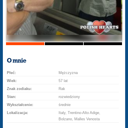
O mnie
Płeć:
Mężczyzna
Wiek:
57 lat
Znak zodiaku:
Rak
Stan:
rozwiedziony
Wykształcenie:
średnie
Lokalizacja:
Italy, Trentino-Alto Adige,
Bolzano, Malles Venosta