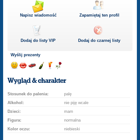
Napisz wiadomość
Zapamiętaj ten profil
Dodaj do listy
VIP
Dodaj do czarnej listy
Wyślij prezenty
Wyślij
Wyślij
Przejażdżka
Wyślij
Wyślij
Wyślij
uśmiech
buziaka
samochodem
szampana
drinka
różę
Wygląd & charakter
Stosunek do palenia:
palę
Alkohol:
nie piję wcale
Dzieci:
mam
Figura:
normalna
Kolor oczu:
niebieski