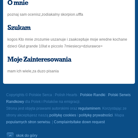
O mnie
poznaj sam ocenisz,zodiakalny skorpion.ufffa
Szukam
kogos Kto mnie zrozumie uszanuje i zaakceptuje moje wredne kochane
dzieci Glut grande 10lat e piccolo 7miesiecy<dziurawce>
Moje Zainteresowania
mam ich wiele,za duzo pisania
Copyrights © Polskie Serca : Polish Hearts :
Polskie Randki
:
Polski Serwis
Randkowy
dla Polek i Polaków na emigracji.
Strona jest objęta prawami autorskimi oraz
regulaminem
. Korzystając ze
strony akceptujesz naszą
politykę cookies
i
politykę prywatności
. Mapa
popularnych stron serwisu
. |
Complaints/take down request
skok do góry