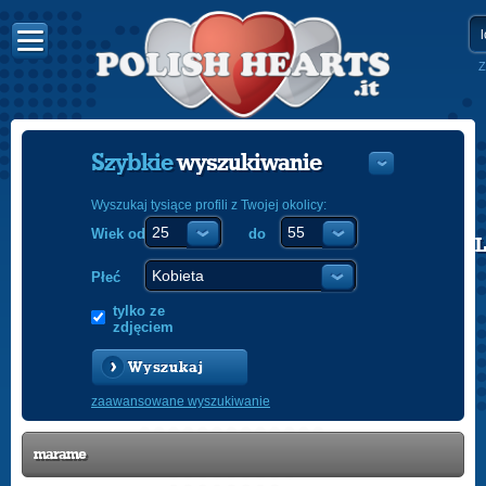
Z
Szybkie
wyszukiwanie
Wyszukaj tysiące profili z Twojej okolicy:
Wiek od
do
POLISH
ENGLISH
Płeć
tylko ze
zdjęciem
Wyszukaj
zaawansowane wyszukiwanie
marame