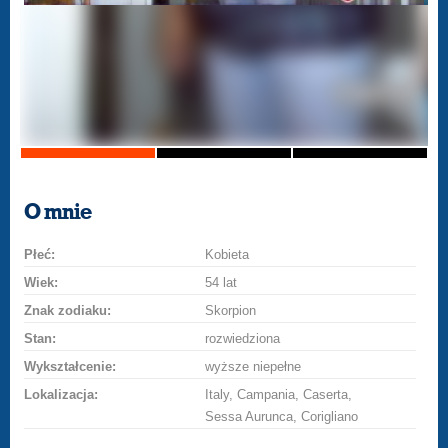
O mnie
Płeć:
Kobieta
Wiek:
54 lat
Znak zodiaku:
Skorpion
Stan:
rozwiedziona
Wykształcenie:
wyższe niepełne
Lokalizacja:
Italy, Campania, Caserta,
Sessa Aurunca, Corigliano