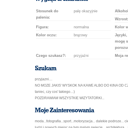
Stosunek do
palę okazyjnie
Alkohol
palenia:
Wzrost
Figura:
normalna
Kolor 
Kolor oczu:
brązowy
Języki,
mogę s
porozu
Czego szukasz?:
przyjaźni
Moja re
Szukam
przyjazni....
NO MOZE JAKIS' WYSKOK NA KAWE ALBO DO KINA OD CZAS
taniec, czy cos' takiego...:)
POZDRAWIAM WSZYSTKIE WIZYTATORKI...
Moje Zainteresowania
moda...fotografia...sport...motoryzacja... dalekie podroze..
ludzi i nowych miejsc na tym malym swiecie... architektura.