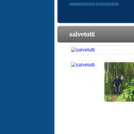
zaawansowane wyszukiwanie
salvetutti