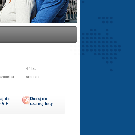
47 lat
łcenie:
średnie
aj do
Dodaj do
y
VIP
czarnej listy
lij
ę