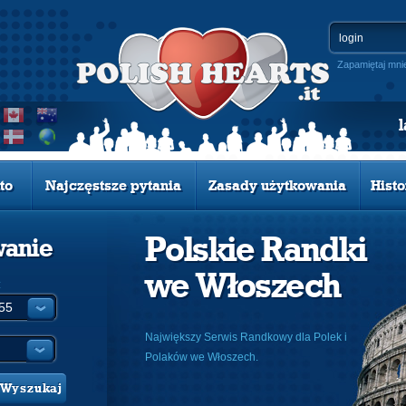
Zapamiętaj mni
to
Najczęstsze pytania
Zasady użytkowania
Histo
Polskie Randki
wanie
we Włoszech
:
Największy Serwis Randkowy dla Polek i
Polaków we Włoszech.
Wyszukaj