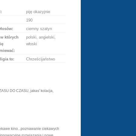
:
piję okazyjnie
:
190
włosów:
ciemny szatyn
 w których
polski, angielski,
ię
włoski
miewać:
ligia to:
Chrześcijaństwo
U DO CZASU, jakas' kolacja,
. ciekawe kino...poznawanie ciekawych
.. innowacyine rozwiazania i nowe