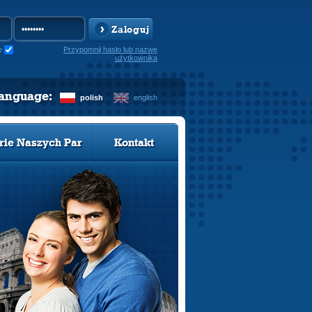
Zaloguj
e
Przypomnij hasło lub nazwę
użytkownika
language:
polish
english
rie Naszych Par
Kontakt