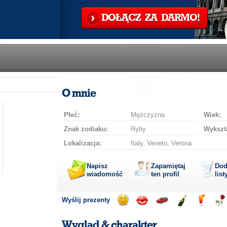
DOŁĄCZ ZA DARMO!
O mnie
Płeć:
Mężczyzna
Wiek:
Znak zodiaku:
Ryby
Wykszta
Lokalizacja:
Italy, Veneto, Verona
Napisz
Zapamiętaj
Dod
wiadomość
ten profil
list
Wyślij prezenty
Wyślij
Wyślij
Przejażdżka
Wyślij
Wyślij
Wyś
uśmiech
buziaka
samochodem
szampana
drinka
róż
Wygląd & charakter