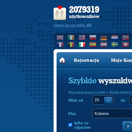
2079319
użytkowników
zobacz kto jest online:
187
Rejestracja
Moje Kon
Szybkie
wyszuki
Wyszukaj tysiące profili z Twojej okolicy
Wiek od
do
Płeć
tylko ze
zdjęciem