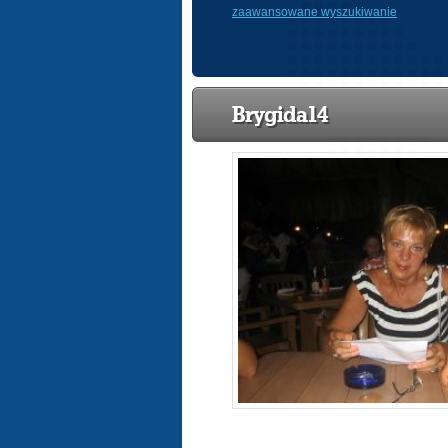
zaawansowane wyszukiwanie
Brygida14