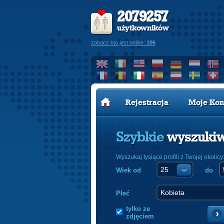
2079257
użytkowników
zobacz kto jest online:
106
Rejestracja
Moje Kon
Szybkie
wyszuki
Wyszukaj tysiące profili z Twojej okolicy
Wiek od
do
Płeć
tylko ze
zdjęciem