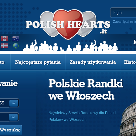
Zapamiętaj mni
to
Najczęstsze pytania
Zasady użytkowania
Histo
Polskie Randki
wanie
we Włoszech
:
Największy Serwis Randkowy dla Polek i
Polaków we Włoszech.
Wyszukaj