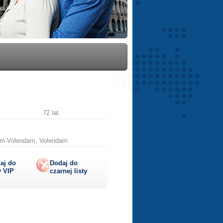
72 lat
dam-Volendam, Volendam
aj do
Dodaj do
y
VIP
czarnej listy
lij
ę