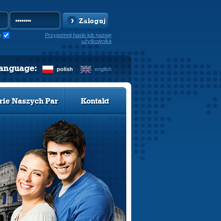
Zaloguj
e
Przypomnij hasło lub nazwę
użytkownika
language:
polish
english
rie Naszych Par
Kontakt