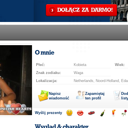
DOŁĄCZ ZA DARMO!
O mnie
Płeć:
Kobieta
Wiek:
Znak zodiaku:
Waga
Lokalizacja:
Netherlands, Noord-Holland, E
Napisz
Zapamiętaj
Dod
wiadomość
ten profil
list
Wyślij prezenty
Wyślij
Wyślij
Przejażdżka
Wyślij
Wyślij
Wyś
uśmiech
buziaka
samochodem
szampana
drinka
róż
Wygląd & charakter