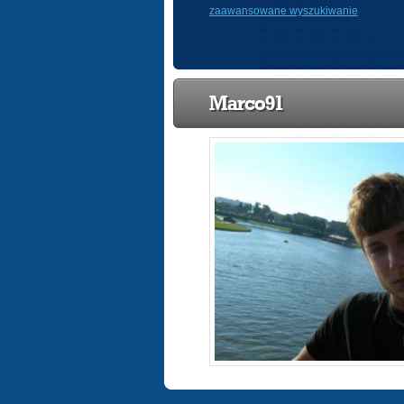
zaawansowane wyszukiwanie
Marco91