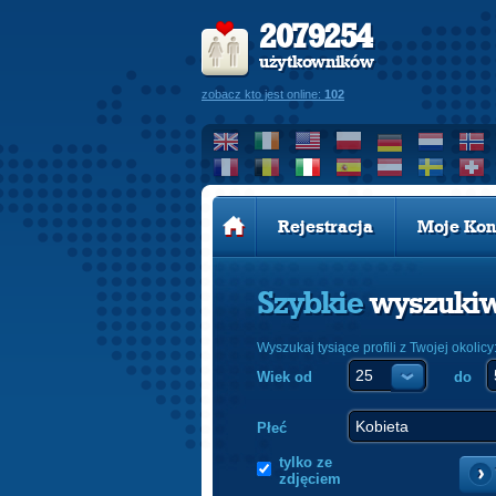
2079254
użytkowników
zobacz kto jest online:
102
Rejestracja
Moje Kon
Szybkie
wyszuki
Wyszukaj tysiące profili z Twojej okolicy
Wiek od
do
Płeć
tylko ze
zdjęciem