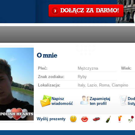
DOŁĄCZ ZA DARMO!
O mnie
Płeć:
Mężczyzna
Wiek:
Znak zodiaku:
Ryby
Lokalizacja:
Italy, Lazio, Roma, Ciampino
Napisz
Zapamiętaj
Dod
wiadomość
ten profil
list
Wyślij prezenty
Wyślij
Wyślij
Przejażdżka
Wyślij
Wyślij
Wyś
uśmiech
buziaka
samochodem
szampana
drinka
róż