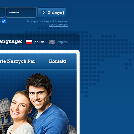
Zaloguj
e
Przypomnij hasło lub nazwę
użytkownika
language:
polish
english
rie Naszych Par
Kontakt