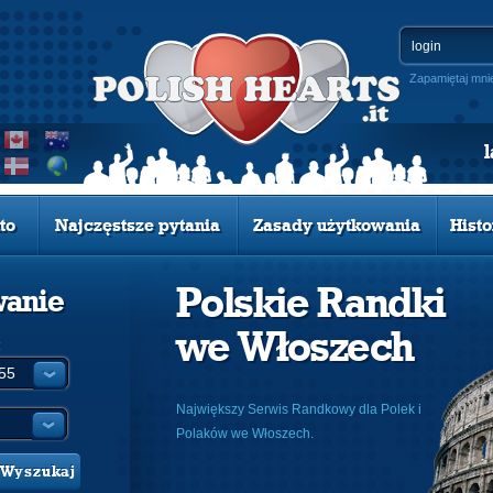
Zapamiętaj mni
to
Najczęstsze pytania
Zasady użytkowania
Histo
Polskie Randki
wanie
we Włoszech
:
Największy Serwis Randkowy dla Polek i
Polaków we Włoszech.
Wyszukaj