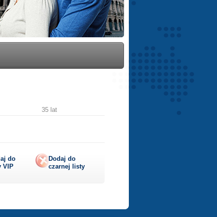
35 lat
aj do
Dodaj do
y
VIP
czarnej listy
lij
ę