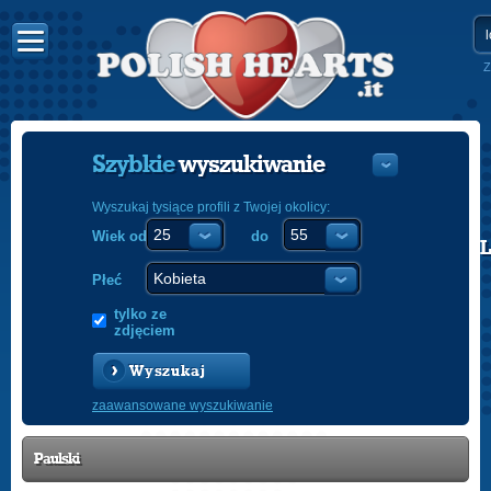
Z
Szybkie
wyszukiwanie
Wyszukaj tysiące profili z Twojej okolicy:
Wiek od
do
POLISH
ENGLISH
Płeć
tylko ze
zdjęciem
Wyszukaj
zaawansowane wyszukiwanie
Paulski