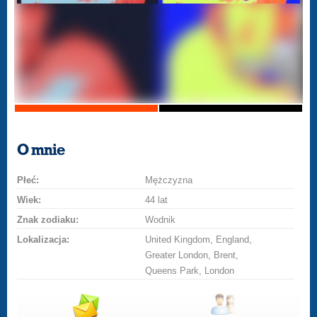
O mnie
Płeć:
Mężczyzna
Wiek:
44 lat
Znak zodiaku:
Wodnik
Lokalizacja:
United Kingdom, England,
Greater London, Brent,
Queens Park, London