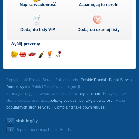
Napisz wiadomość
Zapamiętaj ten profil
Dodaj do listy
VIP
Dodaj do czarnej listy
Wyślij prezenty
Wyślij
Wyślij
Przejażdżka
Wyślij
Wyślij
Wyślij
uśmiech
buziaka
samochodem
szampana
drinka
różę
Copyrights © Polskie Serca : Polish Hearts :
Polskie Randki
:
Polski Serwis
Randkowy
dla Polek i Polaków na emigracji.
Strona jest objęta prawami autorskimi oraz
regulaminem
. Korzystając ze
strony akceptujesz naszą
politykę cookies
i
politykę prywatności
. Mapa
popularnych stron serwisu
. |
Complaints/take down request
skok do góry
Poprzednia wersja Polish Hearts