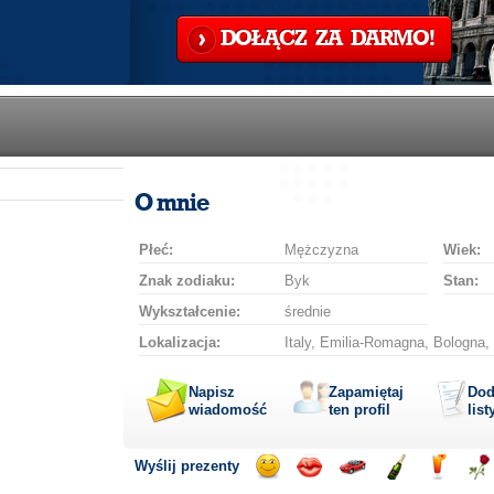
DOŁĄCZ ZA DARMO!
O mnie
Płeć:
Mężczyzna
Wiek:
Znak zodiaku:
Byk
Stan:
Wykształcenie:
średnie
Lokalizacja:
Italy, Emilia-Romagna, Bologna, 
Napisz
Zapamiętaj
Dod
wiadomość
ten profil
list
Wyślij prezenty
Wyślij
Wyślij
Przejażdżka
Wyślij
Wyślij
Wyś