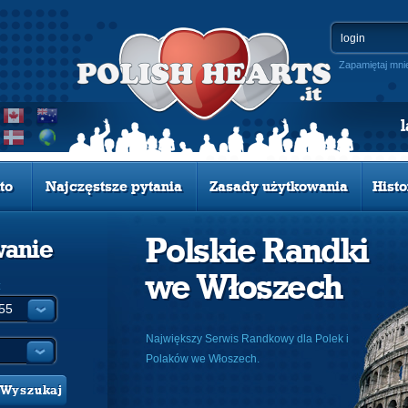
Zapamiętaj mni
to
Najczęstsze pytania
Zasady użytkowania
Histo
Polskie Randki
wanie
we Włoszech
:
Największy Serwis Randkowy dla Polek i
Polaków we Włoszech.
Wyszukaj