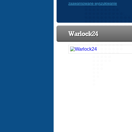
zaawansowane wyszukiwanie
Warlock24