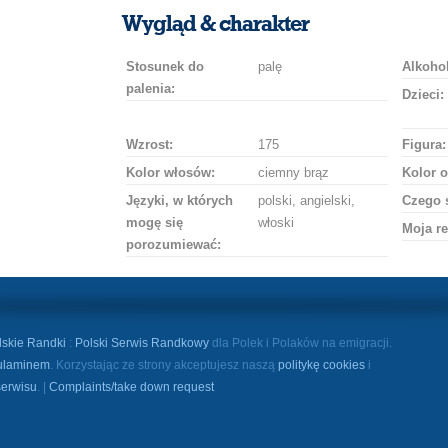
uśmiech
buziaka
samochodem
szampana
drinka
róż
Wygląd & charakter
Stosunek do
palę
Alkohol
palenia:
Dzieci:
Wzrost:
175
Figura:
Kolor włosów:
ciemny brąz
Kolor o
Języki, w których
polski, angielski,
Czego 
mogę się
włoski
Moja re
porozumiewać:
lskie Randki
:
Polski Serwis Randkowy
dla Polek i Polaków na emigracji.
ulaminem
. Korzystając ze strony akceptujesz naszą
politykę cookies
i
serwisu
. |
Complaints/take down request