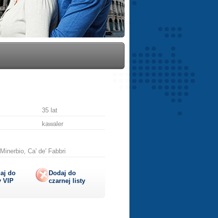
35 lat
kawaler
Minerbio, Ca' de' Fabbri
aj do
Dodaj do
y
VIP
czarnej listy
lij