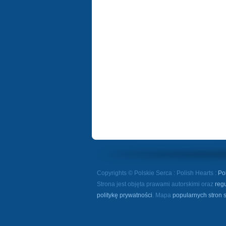
Copyrights © Polskie Serca : Polish Hearts :
Po
Strona jest objęta prawami autorskimi oraz
reg
politykę prywatności
. Mapa
popularnych stron 