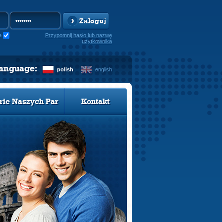
Zaloguj
e
Przypomnij hasło lub nazwę
użytkownika
language:
polish
english
rie Naszych Par
Kontakt