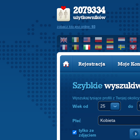
2079334
użytkowników
zobacz kto jest online:
93
Rejestracja
Moje Kon
Szybkie
wyszuki
Wyszukaj tysiące profili z Twojej okolicy
Wiek od
do
Płeć
tylko ze
zdjęciem