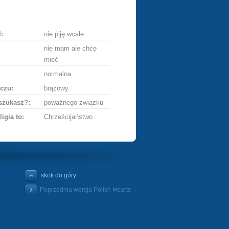
ę
:
nie piję wcale
nie mam ale chcę
mieć
normalna
czu:
brązowy
szukasz?:
poważnego związku
ligia to:
Chrześcijaństwo
skok do góry
Poprzednia wersja Polish Hearts