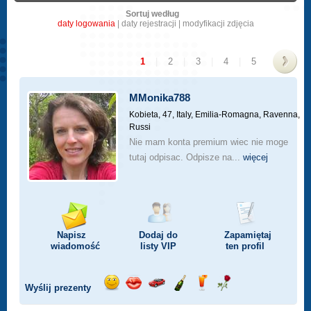
Sortuj według
daty logowania
|
daty rejestracji
|
modyfikacji zdjęcia
1
|
2
|
3
|
4
|
5
>
MMonika788
Kobieta, 47,
Italy, Emilia-Romagna, Ravenna,
Russi
Nie mam konta premium wiec nie moge
tutaj odpisac. Odpisze na...
więcej
Napisz
Dodaj do
Zapamiętaj
wiadomość
listy
VIP
ten profil
Wyślij prezenty
Wyślij
Wyślij
Przejażdżka
Wyślij
Wyślij
Wyślij
uśmiech
buziaka
samochodem
szampana
drinka
różę