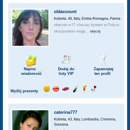
oldaccount
Kobieta, 48,
Italy, Emilia-Romagna, Parma
obecnie w IT chociaz bywam w Polsce
okazjonalnie mogę...
więcej
Napisz
Dodaj do
Zapamiętaj
wiadomość
listy
VIP
ten profil
Wyślij prezenty
Wyślij
Wyślij
Przejażdżka
Wyślij
Wyślij
Wyślij
uśmiech
buziaka
samochodem
szampana
drinka
różę
caterina777
Kobieta, 43,
Italy, Lombardia, Cremona,
Soresina