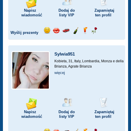
Napisz
Dodaj do
Zapamiętaj
wiadomość
listy
VIP
ten profil
Wyślij prezenty
Wyślij
Wyślij
Przejażdżka
Wyślij
Wyślij
Wyślij
uśmiech
buziaka
samochodem
szampana
drinka
różę
Sylwia951
Kobieta, 31,
Italy, Lombardia, Monza e della
Brianza, Agrate Brianza
więcej
Napisz
Dodaj do
Zapamiętaj
wiadomość
listy
VIP
ten profil