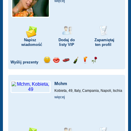
więcej
Napisz
Dodaj do
Zapamiętaj
wiadomość
listy
VIP
ten profil
Wyślij prezenty
Wyślij
Wyślij
Przejażdżka
Wyślij
Wyślij
Wyślij
uśmiech
buziaka
samochodem
szampana
drinka
różę
Mchm
Kobieta, 49,
Italy, Campania, Napoli, Ischia
więcej