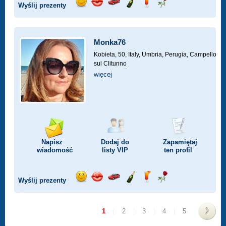
Wyślij prezenty
Wyślij
Wyślij
Przejażdżka
Wyślij
Wyślij
Wyślij
uśmiech
buziaka
samochodem
szampana
drinka
różę
Monka76
Kobieta, 50,
Italy, Umbria, Perugia, Campello
sul Clitunno
więcej
Napisz
Dodaj do
Zapamiętaj
wiadomość
listy
VIP
ten profil
Wyślij prezenty
Wyślij
Wyślij
Przejażdżka
Wyślij
Wyślij
Wyślij
uśmiech
buziaka
samochodem
szampana
drinka
różę
1
|
2
|
3
|
4
|
5
>