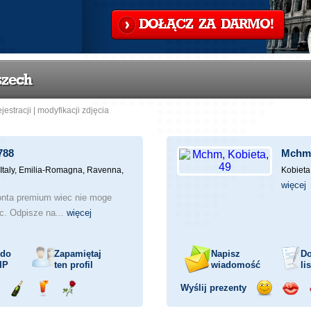
DOŁĄCZ ZA DARMO!
szech
ejestracji
|
modyfikacji zdjęcia
788
Mchm
Italy, Emilia-Romagna, Ravenna,
Kobieta
więcej
nta premium wiec nie moge
ac. Odpisze na...
więcej
 do
Zapamiętaj
Napisz
Do
IP
ten profil
wiadomość
li
Wyślij prezenty
ejażdżka
Wyślij
Wyślij
Wyślij
Wyślij
Wyśli