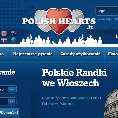
Zapamiętaj mni
to
Najczęstsze pytania
Zasady użytkowania
Histo
Polskie Randki
wanie
we Włoszech
:
Największy Serwis Randkowy dla Polek i
Polaków we Włoszech.
Wyszukaj