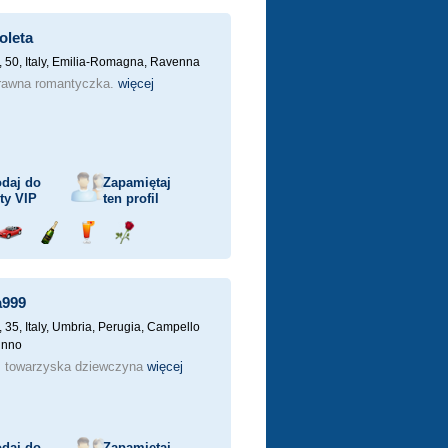
ka
samochodem
szampana
drinka
różę
oleta
, 50,
Italy, Emilia-Romagna, Ravenna
rawna romantyczka.
więcej
daj do
Zapamiętaj
sty
VIP
ten profil
j
Przejażdżka
Wyślij
Wyślij
Wyślij
ka
samochodem
szampana
drinka
różę
a999
, 35,
Italy, Umbria, Perugia, Campello
tunno
, towarzyska dziewczyna
więcej
daj do
Zapamiętaj