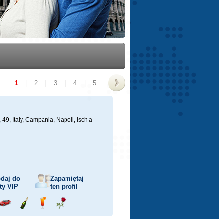
1
|
2
|
3
|
4
|
5
>
, 49,
Italy, Campania, Napoli, Ischia
daj do
Zapamiętaj
sty
VIP
ten profil
j
Przejażdżka
Wyślij
Wyślij
Wyślij