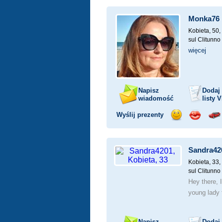
uśmiech
buziaka
sa
Monka76
Kobieta, 50,
sul Clitunno
więcej
Napisz
Dodaj
wiadomość
listy
V
Wyślij prezenty
Wyślij
Wyślij
Prz
uśmiech
buziaka
sa
Sandra42
Kobieta, 33,
sul Clitunno
Hey there, 
young lady 
Napisz
Dodaj