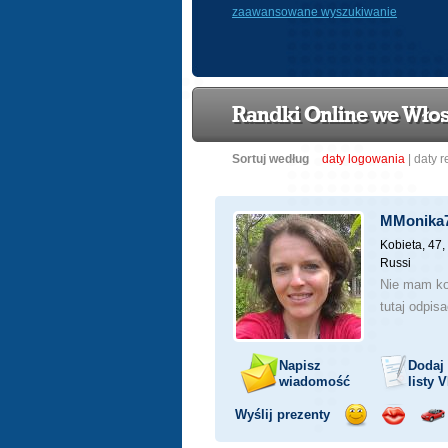
zaawansowane wyszukiwanie
Randki Online we Wło
Sortuj według
daty logowania
|
daty r
MMonika
Kobieta, 47,
Russi
Nie mam ko
tutaj odpis
Napisz
Dodaj
wiadomość
listy
V
Wyślij prezenty
Wyślij
Wyślij
Prz