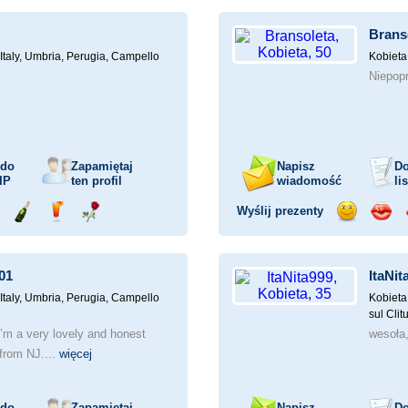
mochodem
szampana
drinka
różę
uśmiech
buzia
Brans
Italy, Umbria, Perugia, Campello
Kobieta
Niepop
 do
Zapamiętaj
Napisz
Do
IP
ten profil
wiadomość
li
Wyślij prezenty
ejażdżka
Wyślij
Wyślij
Wyślij
Wyślij
Wyśli
mochodem
szampana
drinka
różę
uśmiech
buzia
01
ItaNit
Italy, Umbria, Perugia, Campello
Kobieta
sul Cli
I’m a very lovely and honest
wesoła
from NJ....
więcej
 do
Zapamiętaj
Napisz
Do