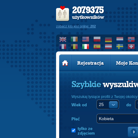
2079375
użytkowników
zobacz kto jest online:
202
Rejestracja
Moje Kon
Szybkie
wyszuki
Wyszukaj tysiące profili z Twojej okolicy
Wiek od
do
Płeć
tylko ze
zdjęciem