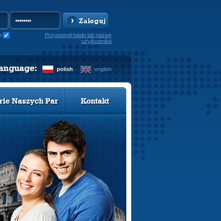
Zaloguj
e
Przypomnij hasło lub nazwę
użytkownika
language:
polish
english
rie Naszych Par
Kontakt