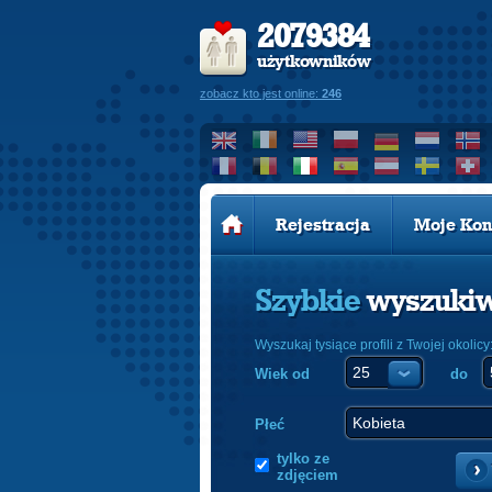
2079384
użytkowników
zobacz kto jest online:
246
Rejestracja
Moje Kon
Szybkie
wyszuki
Wyszukaj tysiące profili z Twojej okolicy
Wiek od
do
Płeć
tylko ze
zdjęciem