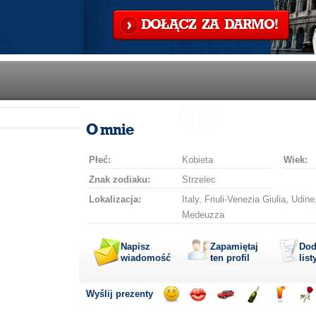
DOŁĄCZ ZA DARMO!
O mnie
Płeć:
Kobieta
Wiek:
Znak zodiaku:
Strzelec
Lokalizacja:
Italy, Friuli-Venezia Giulia, Udi
Medeuzza
Napisz
Zapamiętaj
Dod
wiadomość
ten profil
list
Wyślij prezenty
Wyślij
Wyślij
Przejażdżka
Wyślij
Wyślij
Wyś