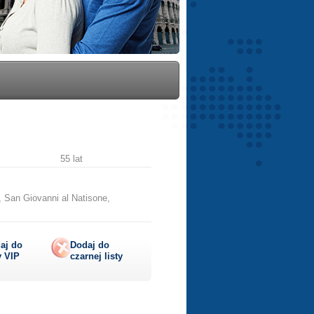
55 lat
ne, San Giovanni al Natisone,
aj do
Dodaj do
y
VIP
czarnej listy
lij