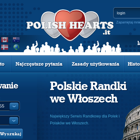
Zapamiętaj mni
to
Najczęstsze pytania
Zasady użytkowania
Histo
Polskie Randki
wanie
we Włoszech
:
Największy Serwis Randkowy dla Polek i
Polaków we Włoszech.
Wyszukaj