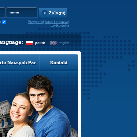
Zaloguj
e
Przypomnij hasło lub nazwę
użytkownika
language:
polish
english
rie Naszych Par
Kontakt