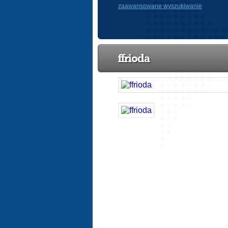
zaawansowane wyszukiwanie
ffrioda