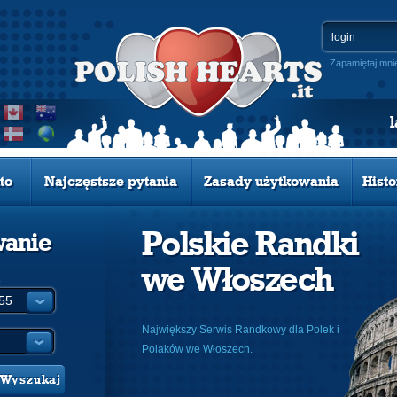
Zapamiętaj mni
to
Najczęstsze pytania
Zasady użytkowania
Histo
Polskie Randki
wanie
we Włoszech
:
Największy Serwis Randkowy dla Polek i
Polaków we Włoszech.
Wyszukaj