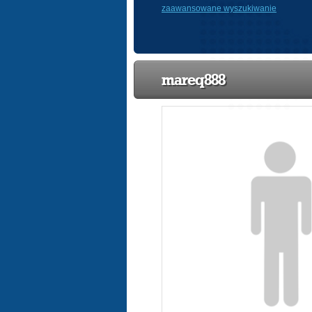
zaawansowane wyszukiwanie
mareq888