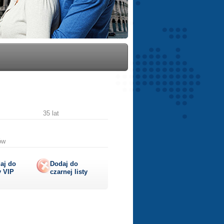
35 lat
ów
aj do
Dodaj do
y
VIP
czarnej listy
lij
ę