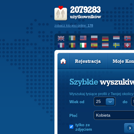
2079283
użytkowników
zobacz kto jest online:
178
Rejestracja
Moje Kon
Szybkie
wyszuki
Wyszukaj tysiące profili z Twojej okolicy
Wiek od
do
Płeć
tylko ze
zdjęciem