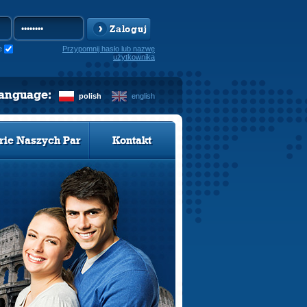
Zaloguj
e
Przypomnij hasło lub nazwę
użytkownika
language:
polish
english
rie Naszych Par
Kontakt