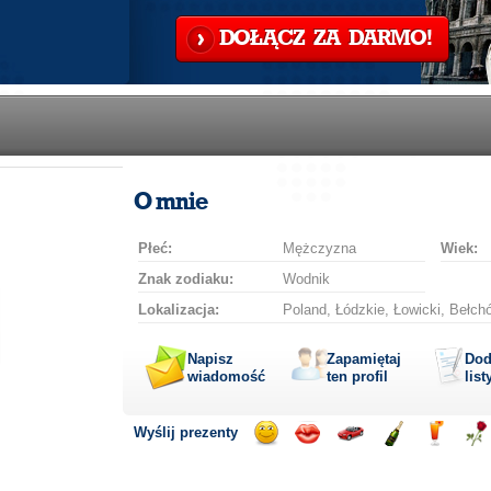
DOŁĄCZ ZA DARMO!
O mnie
Płeć:
Mężczyzna
Wiek:
Znak zodiaku:
Wodnik
Lokalizacja:
Poland, Łódzkie, Łowicki, Bełch
Napisz
Zapamiętaj
Dod
wiadomość
ten profil
list
Wyślij prezenty
Wyślij
Wyślij
Przejażdżka
Wyślij
Wyślij
Wyś
uśmiech
buziaka
samochodem
szampana
drinka
róż