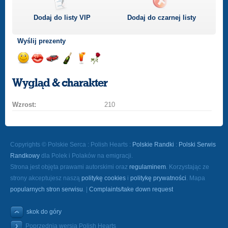
Dodaj do listy
VIP
Dodaj do czarnej listy
Wyślij prezenty
Wyślij
Wyślij
Przejażdżka
Wyślij
Wyślij
Wyślij
uśmiech
buziaka
samochodem
szampana
drinka
różę
Wygląd & charakter
Wzrost:
210
Copyrights © Polskie Serca : Polish Hearts :
Polskie Randki
:
Polski Serwis
Randkowy
dla Polek i Polaków na emigracji.
Strona jest objęta prawami autorskimi oraz
regulaminem
. Korzystając ze
strony akceptujesz naszą
politykę cookies
i
politykę prywatności
. Mapa
popularnych stron serwisu
. |
Complaints/take down request
skok do góry
Poprzednia wersja Polish Hearts