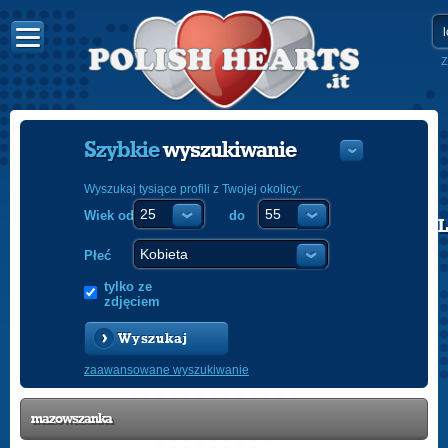
Z
Szybkie
wyszukiwanie
Wyszukaj tysiące profili z Twojej okolicy:
Wiek od
do
POLISH
ENGLISH
Płeć
tylko ze
zdjęciem
Wyszukaj
zaawansowane wyszukiwanie
mazowszanka