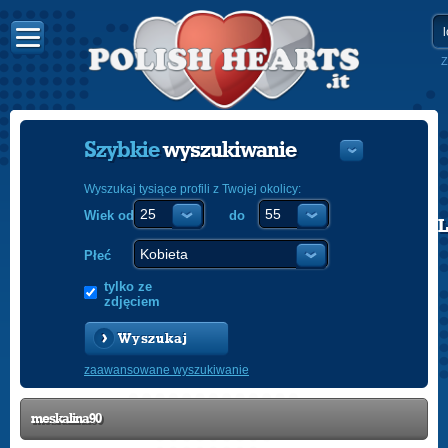
Z
Szybkie
wyszukiwanie
Wyszukaj tysiące profili z Twojej okolicy:
Wiek od
do
POLISH
ENGLISH
Płeć
tylko ze
zdjęciem
Wyszukaj
zaawansowane wyszukiwanie
meskalina90