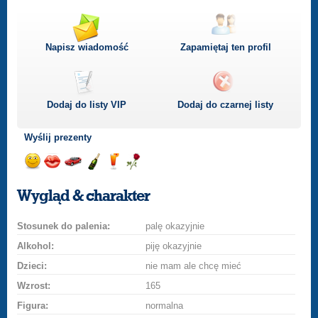
Napisz wiadomość
Zapamiętaj ten profil
Dodaj do listy
VIP
Dodaj do czarnej listy
Wyślij prezenty
Wyślij
Wyślij
Przejażdżka
Wyślij
Wyślij
Wyślij
uśmiech
buziaka
samochodem
szampana
drinka
różę
Wygląd & charakter
Stosunek do palenia:
palę okazyjnie
Alkohol:
piję okazyjnie
Dzieci:
nie mam ale chcę mieć
Wzrost:
165
Figura:
normalna