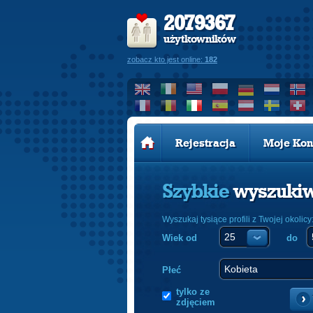
2079367
użytkowników
zobacz kto jest online:
182
Rejestracja
Moje Kon
Szybkie
wyszuki
Wyszukaj tysiące profili z Twojej okolicy
Wiek od
do
Płeć
tylko ze
zdjęciem