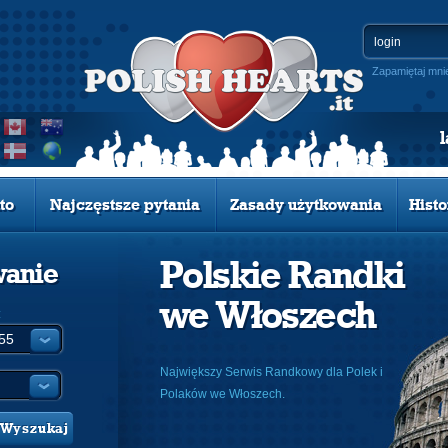
Zapamiętaj mni
to
Najczęstsze pytania
Zasady użytkowania
Histo
Polskie Randki
wanie
we Włoszech
:
Największy Serwis Randkowy dla Polek i
Polaków we Włoszech.
Wyszukaj