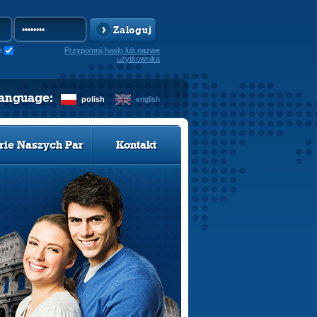
Zaloguj
e
Przypomnij hasło lub nazwę
użytkownika
language:
polish
english
rie Naszych Par
Kontakt