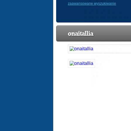
zaawansowane wyszukiwanie
onaitallia