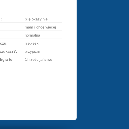
ę
:
piję okazyjnie
mam i chcę więcej
normalna
czu:
niebieski
szukasz?:
przyjaźni
ligia to:
Chrześcijaństwo