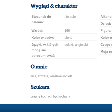
uśmiech
buziaka
samochodem
szampana
drinka
róż
Wygląd & charakter
Stosunek do
nie palę
Alkohol
palenia:
Dzieci:
Wzrost:
166
Figura:
Kolor włosów:
blond
Kolor o
Języki, w których
polski, angielski
Czego 
mogę się
Moja re
porozumiewać:
O mnie
miła, szczera, wrażliwa kobieta
Szukam
pragnę kochać i być kochana