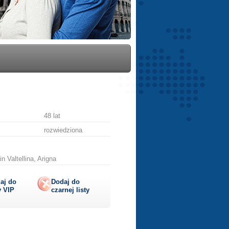
48 lat
rozwiedziona
n Valtellina, Arigna
aj do
Dodaj do
y
VIP
czarnej listy
lij