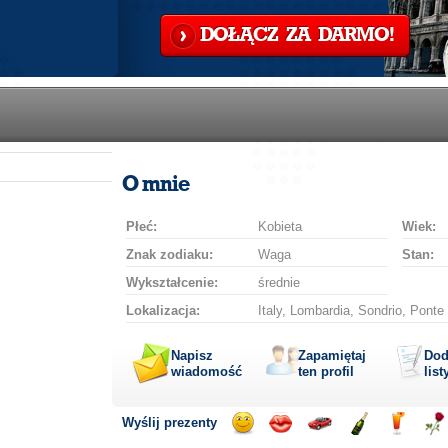
DOŁĄCZ ZA DARMO!
O mnie
Płeć:
Kobieta
Wiek:
Znak zodiaku:
Waga
Stan:
Wykształcenie:
średnie
Lokalizacja:
Italy, Lombardia, Sondrio, Ponte i
Napisz
Zapamiętaj
Dod
wiadomość
ten profil
list
Wyślij prezenty
Wyślij
Wyślij
Przejażdżka
Wyślij
Wyślij
Wyś