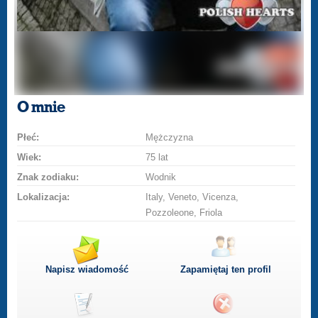
O mnie
Płeć:
Mężczyzna
Wiek:
75 lat
Znak zodiaku:
Wodnik
Lokalizacja:
Italy, Veneto, Vicenza,
Pozzoleone, Friola
Napisz wiadomość
Zapamiętaj ten profil