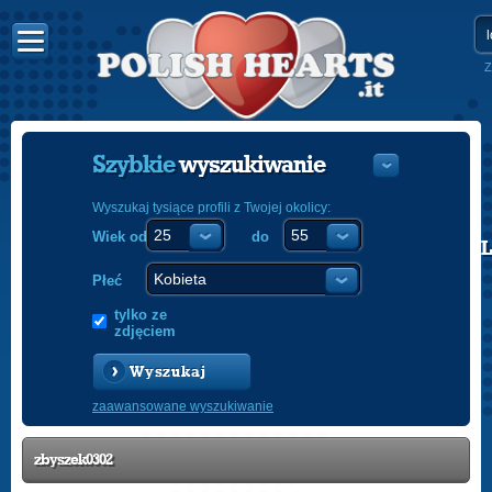
Z
Szybkie
wyszukiwanie
Wyszukaj tysiące profili z Twojej okolicy:
Wiek od
do
POLISH
ENGLISH
Płeć
tylko ze
zdjęciem
Wyszukaj
zaawansowane wyszukiwanie
zbyszek0302