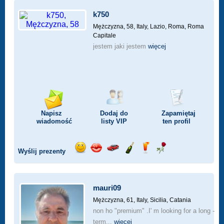
k750
Mężczyzna, 58,
Italy, Lazio, Roma, Roma
Capitale
jestem jaki jestem
więcej
Napisz
Dodaj do
Zapamiętaj
wiadomość
listy
VIP
ten profil
Wyślij prezenty
Wyślij
Wyślij
Przejażdżka
Wyślij
Wyślij
Wyślij
uśmiech
buziaka
samochodem
szampana
drinka
różę
mauri09
Mężczyzna, 61,
Italy, Sicilia, Catania
non ho "premium" .I' m looking for a long -
term...
więcej