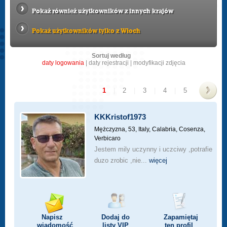
Pokaż również użytkowników z innych krajów
Pokaż użytkowników tylko z Włoch
Sortuj według
daty logowania
|
daty rejestracji
|
modyfikacji zdjęcia
1
|
2
|
3
|
4
|
5
>
KKKristof1973
Mężczyzna, 53,
Italy, Calabria, Cosenza,
Verbicaro
Jestem mily uczynny i uczciwy ,potrafie
duzo zrobic ,nie...
więcej
Napisz
Dodaj do
Zapamiętaj
wiadomość
listy
VIP
ten profil