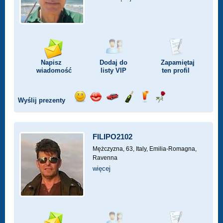
Napisz
Dodaj do
Zapamiętaj
wiadomość
listy
VIP
ten profil
Wyślij prezenty
Wyślij
Wyślij
Przejażdżka
Wyślij
Wyślij
Wyślij
uśmiech
buziaka
samochodem
szampana
drinka
różę
FILIPO2102
Mężczyzna, 63,
Italy, Emilia-Romagna,
Ravenna
więcej