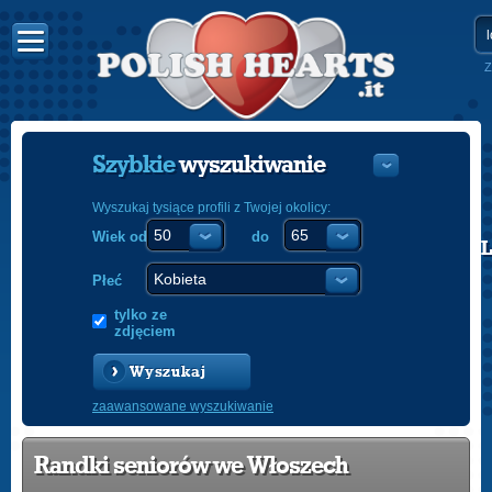
Z
Szybkie
wyszukiwanie
Wyszukaj tysiące profili z Twojej okolicy:
Wiek od
do
POLISH
ENGLISH
Płeć
tylko ze
zdjęciem
Wyszukaj
zaawansowane wyszukiwanie
Randki seniorów we Włoszech