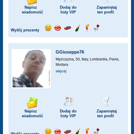
Napisz
Dodaj do
Zapamiętaj
wiadomość
listy
VIP
ten profil
Wyślij prezenty
Wyślij
Wyślij
Przejażdżka
Wyślij
Wyślij
Wyślij
uśmiech
buziaka
samochodem
szampana
drinka
różę
GGiuseppe76
Mężczyzna, 50,
Italy, Lombardia, Pavia,
Mortara
więcej
Napisz
Dodaj do
Zapamiętaj
wiadomość
listy
VIP
ten profil
Wyślij prezenty