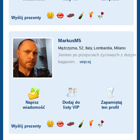
Wyślij prezenty
Wyślij
Wyślij
Przejażdżka
Wyślij
Wyślij
Wyślij
uśmiech
buziaka
samochodem
szampana
drinka
różę
MarkusM5
Mężczyzna, 52,
Italy, Lombardia, Milano
Jestem po przejsciach zyciowych z duzym
bagazem...
więcej
Napisz
Dodaj do
Zapamiętaj
wiadomość
listy
VIP
ten profil
Wyślij prezenty
Wyślij
Wyślij
Przejażdżka
Wyślij
Wyślij
Wyślij
uśmiech
buziaka
samochodem
szampana
drinka
różę